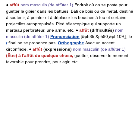
●
affût
nom masculin
(de affûter 1)
Endroit où on se poste pour
guetter le gibier dans les battues. Bâti de bois ou de métal, destiné
à soutenir, à pointer et à déplacer les bouches à feu et certains
projectiles autopropulsés. Pied télescopique qui supporte un
marteau perforateur, une arme, etc. ●
affût
(difficultés)
nom
masculin
(de affûter 1)
Prononciation
[&ph85;&ph90;&ph109;], le
t
final ne se prononce pas.
Orthographe
Avec un accent
circonflexe. ●
affût
(expressions)
nom masculin
(de affûter 1)
(Être) à l'affût de quelque chose,
guetter, observer le moment
favorable pour prendre, pour agir, etc.