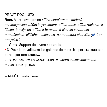
PRIVAT-FOC. 1870.
Rem.
Autres syntagmes
affûts-plateformes; affûts à
échantignolles; affûts à glissement; affûts-trucs; affûts roulants, à
flèche, à éclipses; affûts à berceau, à flèches ouvrantes,
monoflèches, biflèches, triflèches, automoteurs chenillés (
cf
. Lar.
encyclop.).
—
P. ext.
Support de divers appareils :
•
3. Pour le travail dans les galeries de mine, les perforateurs sont
portés par des
affûts...
J.-N. HATON DE LA GOUPILLIÈRE,
Cours d'exploitation des
mines,
1905, p. 535.
II.
2
⇒AFFÛT
, subst. masc.