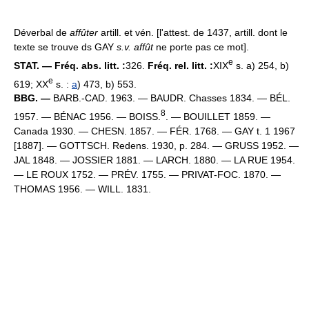
Déverbal de
affûter
artill. et vén. [l'attest. de 1437, artill. dont le
texte se trouve ds GAY
s.v. affût
ne porte pas ce mot].
e
STAT. — Fréq. abs. litt. :
326.
Fréq. rel. litt. :
XIX
s. a) 254, b)
e
619; XX
s. :
a
) 473, b) 553.
BBG. —
BARB.-CAD. 1963. — BAUDR. Chasses 1834. — BÉL.
8
1957. — BÉNAC 1956. — BOISS.
. — BOUILLET 1859. —
Canada 1930. — CHESN. 1857. — FÉR. 1768. — GAY t. 1 1967
[1887]. — GOTTSCH. Redens. 1930, p. 284. — GRUSS 1952. —
JAL 1848. — JOSSIER 1881. — LARCH. 1880. — LA RUE 1954.
— LE ROUX 1752. — PRÉV. 1755. — PRIVAT-FOC. 1870. —
THOMAS 1956. — WILL. 1831.