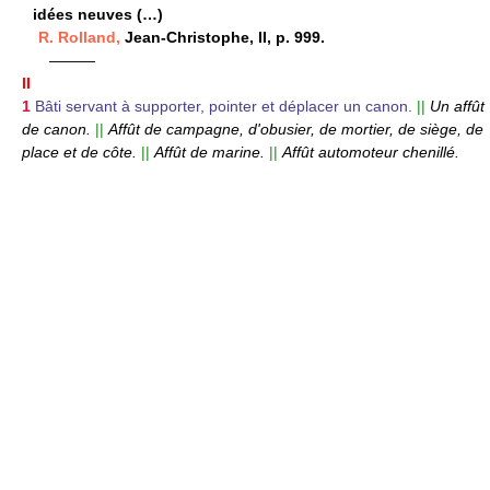
idées neuves (…)
R. Rolland,
Jean-Christophe, II, p. 999.
———
II
1
Bâti servant à supporter, pointer et déplacer un canon.
||
Un affût
de canon.
||
Affût de campagne, d'obusier, de mortier, de siège, de
place et de côte.
||
Affût de marine.
||
Affût automoteur chenillé.