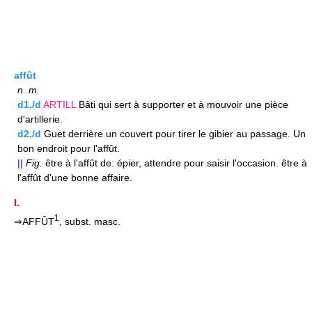
affût
n.
m.
d1./d
ARTILL
Bâti qui sert à supporter et à mouvoir une pièce
d'artillerie.
d2./d
Guet derrière un couvert pour tirer le gibier au passage. Un
bon endroit pour l'affût.
||
Fig.
être à l'affût de: épier, attendre pour saisir l'occasion. être à
l'affût d'une bonne affaire.
I.
1
⇒AFFÛT
, subst. masc.