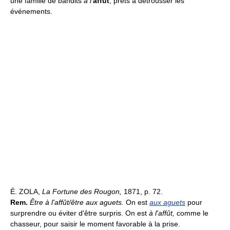
une famille de bandits
à l'
affût
, prêts à détrousser les
événements.
É. ZOLA,
La Fortune des Rougon,
1871, p. 72.
Rem.
Être à l'affût/être aux aguets.
On est
aux aguets
pour
surprendre ou éviter d'être surpris. On est
à l'affût,
comme le
chasseur, pour saisir le moment favorable à la prise.