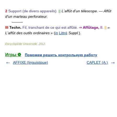
2
Support (de divers appareils).
||
L'affût d'un télescope.
—
Affût
d'un marteau perforateur.
———
III
Techn.
Fil, tranchant de ce qui est affûté.
⇒
Affûtage,
II.
||
«
L'affût des outils ordinaires »
(
in
Littré
Suppl.
).
Encyclopédie Universelle
.
2012
.
Игры ⚽
Поможем решить контрольную работу
AFFIXE (linguistique)
CAPLET (A.)