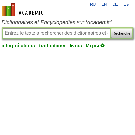
RU
EN
DE
ES
fr-academic.com
Dictionnaires et Encyclopédies sur 'Academic'
Recherche!
interprétations
traductions
livres
Игры ⚽