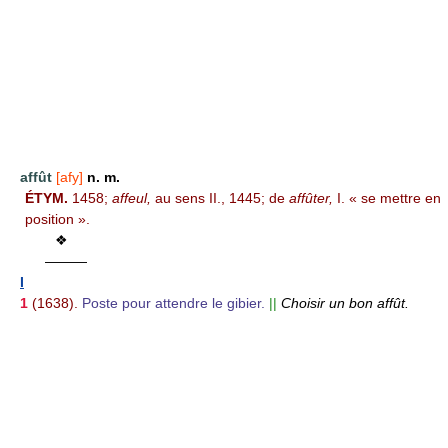
affût
[afy]
n. m.
ÉTYM.
1458;
affeul,
au sens II., 1445; de
affûter,
I. « se mettre en
position ».
❖
———
I
1
(1638).
Poste pour attendre le gibier.
||
Choisir un bon affût.