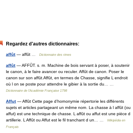
Regardez d'autres dictionnaires:
affût
— affût …
Dictionnaire des rimes
affût
— AFFÛT. s. m. Machine de bois servant à poser, à soutenir
le canon, à le faire avancer ou reculer. Affût de canon. Poser le
canon sur son affût.Affût, en termes de Chasse, signifie L endroit
où l on se poste pour attendre le gibier à la sortie du… …
Dictionnaire de l'Académie Française 1798
Affut
— Affût Cette page d’homonymie répertorie les différents
sujets et articles partageant un même nom. La chasse à l affût (ou
affut) est une technique de chasse. L affût ou affut est une pièce d
artillerie. L Affût ou Affut est le fil tranchant d un… …
Wikipédia en
Français