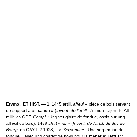
Étymol. ET HIST. — 1.
1445 artill.
affeul
« pièce de bois servant
de support à un canon » (
Invent. de l'artill.,
A. mun. Dijon, H. Aff.
milit. ds GDF.
Compl. :
Ung veuglaire de fondue, assis sur ung
affeul
de bois); 1458
affut
«
id.
» (
Invent. de l'artill. du duc de
Bourg.
ds GAY t. 2 1928,
s.v. Serpentine
: Une serpentine de
fondue... avec ung chariot de boys pour la mener et l'
affut
y