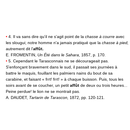
•
4. Il va sans dire qu'il ne s'agit point de la
chasse à courre
avec
les slougui; notre homme n'a jamais pratiqué que la
chasse à pied,
autrement dit l'
affût.
E. FROMENTIN,
Un Été dans le Sahara,
1857, p. 170.
•
5. Cependant le Tarasconnais ne se décourageait pas.
S'enfonçant bravement dans le sud, il passait ses journées à
battre le maquis, fouillant les palmiers nains du bout de sa
carabine, et faisant « frrt! frrt! » à chaque buisson. Puis, tous les
soirs avant de se coucher, un petit
affût
de deux ou trois heures...
Peine perdue! le lion ne se montrait pas.
A. DAUDET,
Tartarin de Tarascon,
1872, pp. 120-121.