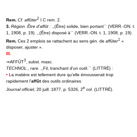
2
Rem.
Cf. affûter
I C rem. 2.
3.
Région.
Être d'affût :
,,(Être) solide, bien portant`` (VERR.-ON. t.
1, 1908, p. 19). ,,(Être) disposé à`` (VERR.-ON. t. 1, 1908, p. 19).
1
Rem.
Ces 2 emplois se rattachent au sens gén. de
affûter
«
disposer, ajuster ».
III.
3
⇒AFFÛT
, subst. masc.
TECHNOL.,
rare.
,,Fil, tranchant d'un outil.`` (LITTRÉ) :
•
La matière est tellement dure qu'elle émousserait trop
rapidement l'
affût
des outils ordinaires.
e
Journal officiel,
20 juill. 1877, p. 5326, 2
col. (LITTRÉ).