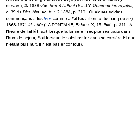
servant);
2.
1638 vén.
tirer à l'affust
(SULLY,
Oeconomies royales,
c. 39 ds
Dict. hist. Ac. fr.
t. 2 1884, p. 310 : Quelques soldats
commençans à les
tirer
comme
à l'
affust
, il en fut tué cinq ou six);
1668-1671
id. affût
(LA FONTAINE,
Fables,
X, 15,
ibid.,
p. 311 : A
l'heure de l'
affût,
soit lorsque la lumière Précipite ses traits dans
l'humide séjour, Soit lorsque le soleil rentre dans sa carrière Et que
n'étant plus nuit, il n'est pas encor jour).