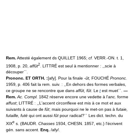
Rem.
Attesté également ds QUILLET 1965;
cf.
VERR.-ON. t. 1,
2
1908, p. 20,
affût
. LITTRÉ est seul à mentionner : ,,scie à
découper``.
Prononc. ET ORTH. :
[afy]. Pour la finale
-ût,
FOUCHÉ
Prononc.
1959, p. 406 fait la rem. suiv. : ,,En dehors des formes verbales,
ce groupe ne se rencontre que dans
affût, fût.
Le
t
est muet``.
—
Rem.
Ac. Compl.
1842 réserve encore une vedette à l'anc. forme
affust
; LITTRÉ : ,,L'accent circonflexe est mis à ce mot et aux
suivants à cause de
fût
; mais pourquoi ne le met-on pas à
futaie,
futaille, futé
qui ont aussi
fût
pour radical?`` Les dict. techn. du
e
XIX
s. (BAUDR.
Chasses
1934, CHESN. 1857, etc.) l'écrivent
gén. sans accent.
Enq.
/afy/.